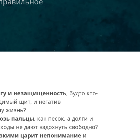
правильное 
огу и незащищенность
, будто кто-
имый щит, и негатив 
шу жизнь?
возь пальцы
, как песок, а долги и 
ходы не дают вздохнуть свободно?
изкими царит непонимание
 и 