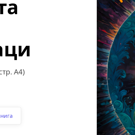
а 
аци
тр. A4)
книга