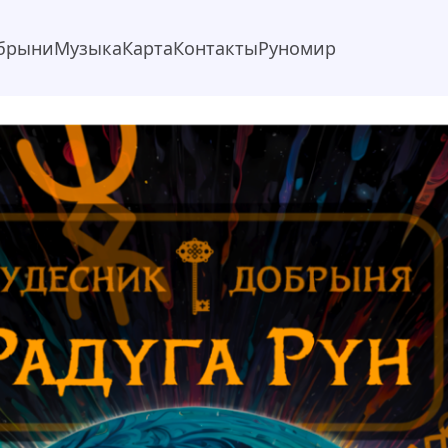
брыни
Музыка
Карта
Контакты
Руномир