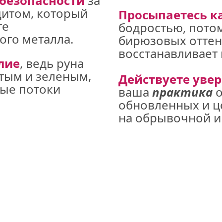
 безопасности 
за 
том, который 
Просыпаетесь к
е 
бодростью, потом
ого металла.
бирюзовых оттенк
восстанавливает 
лие
, ведь руна 
тым и зеленым, 
Действуете увер
ые потоки 
ваша 
практика
 
обновленных и це
на обрывочной 