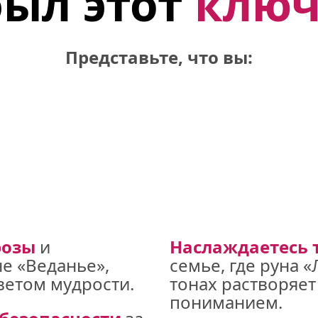
ыл этот 
ключ
Представьте, что вы:
розы
 и 
Наслаждаетесь 
е «Веданье», 
семье, где руна 
етом мудрости.
тонах растворяет
пониманием.