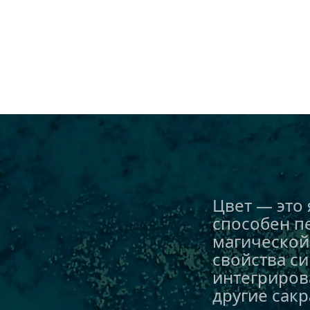
Цвет — это 
способен пе
магической 
свойства си
интегрирова
другие сак