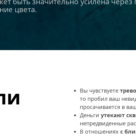
жет быть значительно усилена через 
ние цвета.
и 
Вы чувствуете 
трев
то пробил ваш невид
просачивается в ва
Деньги 
утекают ск
непредвиденные рас
В отношениях
 с бл