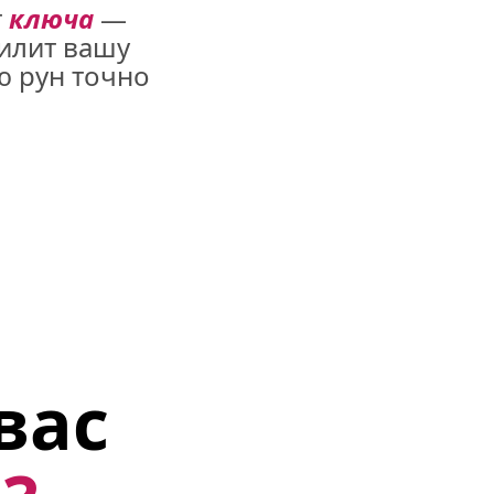
 
ключа
 — 
илит вашу 
 рун точно 
вас 