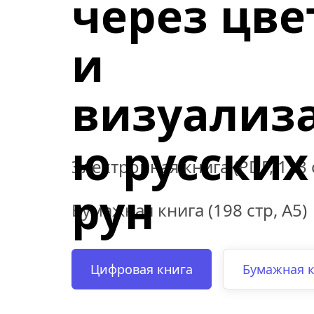
через цвет
и 
визуализ
ю русских 
Электронная книга (PDF, 123 с
рун
Бумажная книга (198 стр, А5)
Цифровая книга
Бумажная 