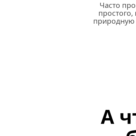
Часто проб
простого,
природную 
А ч