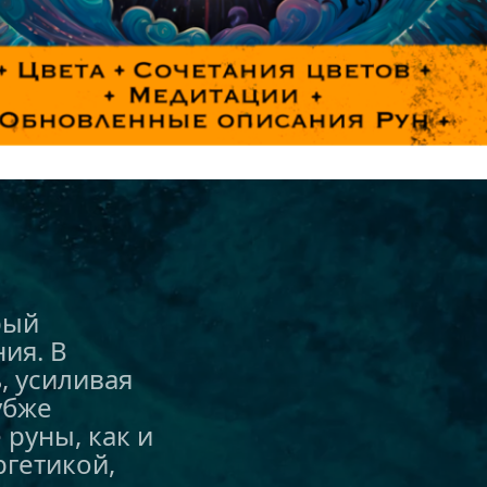
ый 
я. В 
 усиливая 
бже 
руны, как и 
гетикой, 