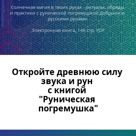
Солнечная магия в твоих руках - ритуалы, обряды 
и практики с рунической погремушкой Добрыни и 
русскими рунами.
Электронная книга, 146 стр, PDF
Откройте древнюю силу 
звука и рун 
с книгой 
"Руническая 
погремушка"