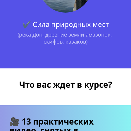
✔ Сила природных мест
(река Дон, древние земли амазонок, 
скифов, казаков)
Что вас ждет в курсе?
🎥 13 практических 
видео, снятых в 