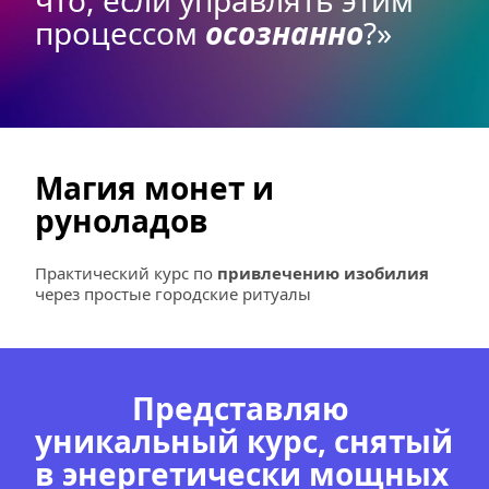
что, если управлять этим 
процессом 
осознанно
?»
Магия монет и 
руноладов
Практический курс по 
привлечению изобилия
через простые городские ритуалы
Представляю 
уникальный курс, снятый 
в энергетически мощных 